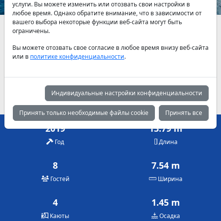
услуги. Вы можете изменить или отозвать свои настройки в
любое время. Однако обратите внимание, что в зависимости от
вашего выбора некоторые функции веб-сайта могут быть
Наличие и актуальные цены по договоренности
ограничены.
Вы можете отозвать свое согласие в любое время внизу веб-сайта
Май
Июнь
Июль
или в
политике конфиденциальности
.
1,560 €
1,850 €
2,150 €
Август
Сентябрь
Октябрь
2,150 €
1,850 €
1,560 €
Индивидуальные настройки конфиденциальности
Принять только необходимые файлы cookie
Принять все
2019
13.79 m
Год
Длина
8
7.54 m
Гостей
Ширина
4
1.45 m
Каюты
Осадка