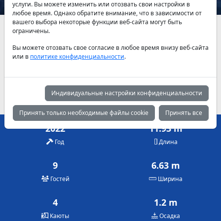
услуги. Вы можете изменить или отозвать свои настройки в
любое время. Однако обратите внимание, что в зависимости от
вашего выбора некоторые функции веб-сайта могут быть
Наличие и актуальные цены по договоренности
ограничены.
Вы можете отозвать свое согласие в любое время внизу веб-сайта
Май
Июнь
Июль
или в
политике конфиденциальности
.
950 €
950 €
950 €
Август
Сентябрь
Октябрь
1,020 €
1,020 €
1,020 €
Индивидуальные настройки конфиденциальности
Принять только необходимые файлы cookie
Принять все
2022
11.93 m
Год
Длина
9
6.63 m
Гостей
Ширина
4
1.2 m
Каюты
Осадка