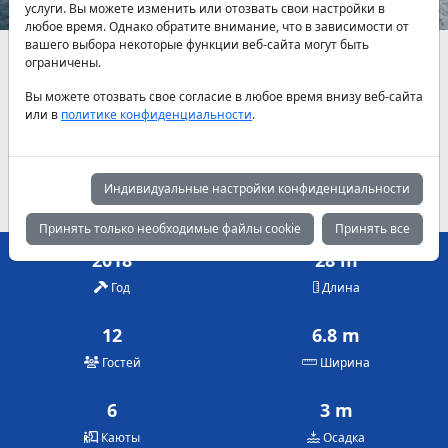
услуги. Вы можете изменить или отозвать свои настройки в
любое время. Однако обратите внимание, что в зависимости от
вашего выбора некоторые функции веб-сайта могут быть
Наличие и актуальные цены по договоренности
ограничены.
Вы можете отозвать свое согласие в любое время внизу веб-сайта
Май
Июнь
Июль
или в
политике конфиденциальности
.
3,725 €
4,285 €
4,285 €
Август
Сентябрь
Октябрь
4,285 €
3,725 €
3,285 €
Индивидуальные настройки конфиденциальности
Принять только необходимые файлы cookie
Принять все
2018
28 m
Год
Длина
12
6.8 m
Гостей
Ширина
6
3 m
Каюты
Осадка