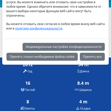
услуги. Вы можете изменить или отозвать свои настройки в
любое время. Однако обратите внимание, что в зависимости от
вашего выбора некоторые функции веб-сайта могут быть
Наличие и актуальные цены по договоренности
ограничены.
Вы можете отозвать свое согласие в любое время внизу веб-сайта
Май
Июнь
Июль
или в
политике конфиденциальности
.
3,360 €
3,900 €
5,000 €
Август
Сентябрь
Октябрь
5,000 €
3,900 €
3,360 €
Индивидуальные настройки конфиденциальности
Принять только необходимые файлы cookie
Принять все
2012
34 m
Год
Длина
16
8.4 m
Гостей
Ширина
8
4 m
Каюты
Осадка