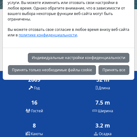
услуги. Вы можете изменить или отозвать свои настройки в
любое время. Однако обратите внимание, что в зависимости от
вашего выбора некоторые функции веб-сайта могут быть
Наличие и актуальные цены по договоренности
ограничены.
Вы можете отозвать свое согласие в любое время внизу веб-сайта
Июнь
Июль
Август
или в
политике конфиденциальности
.
4,500 €
5,000 €
5,000 €
Сентябрь
4,500 €
Индивидуальные настройки конфиденциальности
Принять только необходимые файлы cookie
Принять все
2009
32 m
Год
Длина
16
7.5 m
Гостей
Ширина
8
3.2 m
Каюты
Осадка