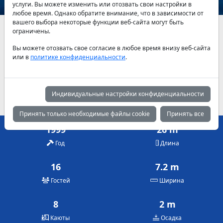
услуги. Вы можете изменить или отозвать свои настройки в
любое время. Однако обратите внимание, что в зависимости от
вашего выбора некоторые функции веб-сайта могут быть
Наличие и актуальные цены по договоренности
ограничены.
Вы можете отозвать свое согласие в любое время внизу веб-сайта
Май
Июнь
Июль
или в
политике конфиденциальности
.
950 €
1,300 €
1,900 €
Август
Сентябрь
Октябрь
2,050 €
1,500 €
1,125 €
Индивидуальные настройки конфиденциальности
Принять только необходимые файлы cookie
Принять все
1999
26 m
Год
Длина
16
7.2 m
Гостей
Ширина
8
2 m
Каюты
Осадка