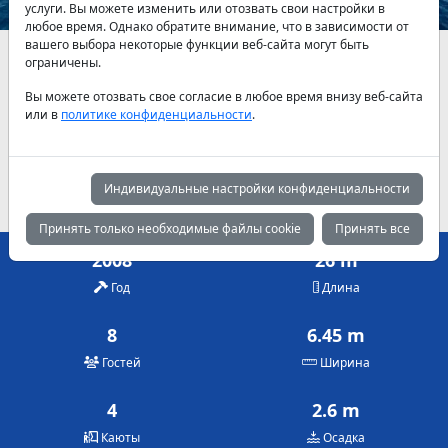
услуги. Вы можете изменить или отозвать свои настройки в
любое время. Однако обратите внимание, что в зависимости от
вашего выбора некоторые функции веб-сайта могут быть
Наличие и актуальные цены по договоренности
ограничены.
Вы можете отозвать свое согласие в любое время внизу веб-сайта
Май
Июнь
Июль
или в
политике конфиденциальности
.
1,560 €
2,040 €
2,400 €
Август
Сентябрь
Октябрь
2,400 €
2,040 €
1,560 €
Индивидуальные настройки конфиденциальности
Принять только необходимые файлы cookie
Принять все
2008
26 m
Год
Длина
8
6.45 m
Гостей
Ширина
4
2.6 m
Каюты
Осадка