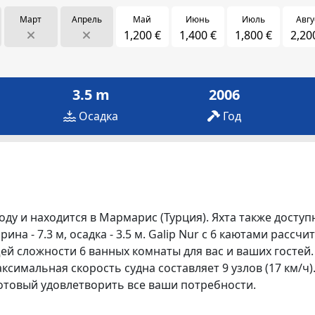
Март
Апрель
Май
Июнь
Июль
Авгу
1,200 €
1,400 €
1,800 €
2,20
3.5 m
2006
Осадка
Год
оду и находится в Мармарис (Турция). Яхта также доступ
ина - 7.3 м, осадка - 3.5 м. Galip Nur с 6 каютами рассч
й сложности 6 ванных комнаты для вас и ваших гостей. 
аксимальная скорость судна составляет 9 узлов (17 км/ч)
отовый удовлетворить все ваши потребности.