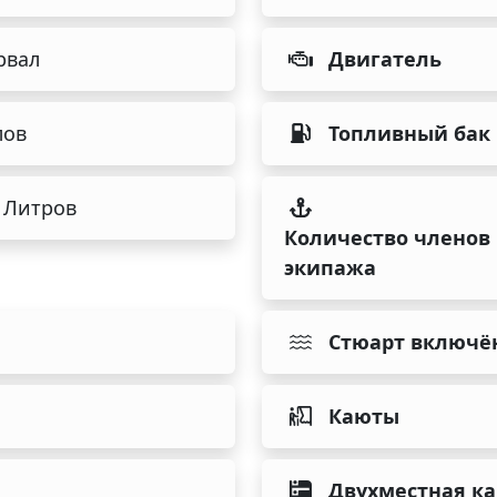
рвал
Двигатель
лов
Топливный бак
 Литров
Количество членов
экипажа
Стюарт включё
Каюты
Двухместная к