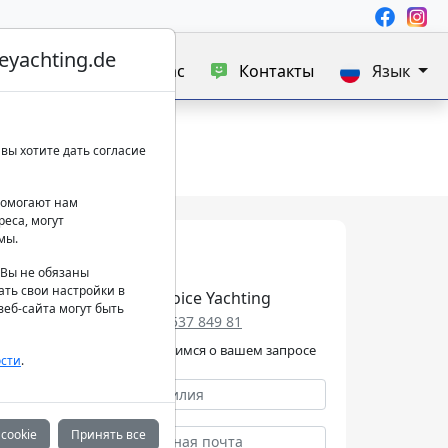
yachting.de
а яхт
Блог
О нас
Контакты
Язык
вы хотите дать согласие
 помогают нам
еса, могут
мы.
. Вы не обязаны
ать свои настройки в
Best Choice Yachting
еб-сайта могут быть
+49 152 537 849 81
Мы позаботимся о вашем запросе
сти
.
cookie
Принять все