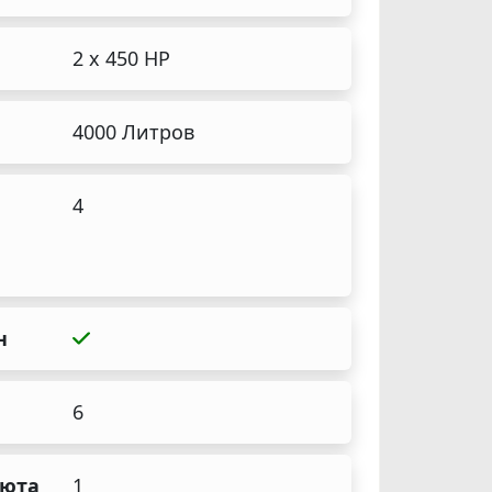
2 x 450 HP
4000 Литров
4
н
6
аюта
1