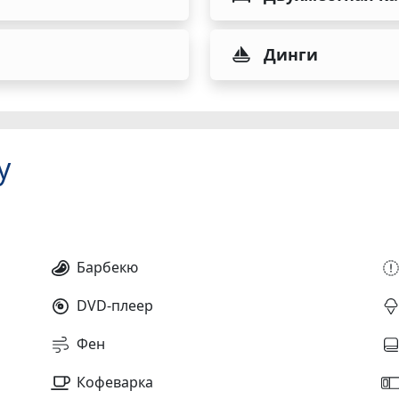
Динги
у
Барбекю
DVD-плеер
Фен
Кофеварка