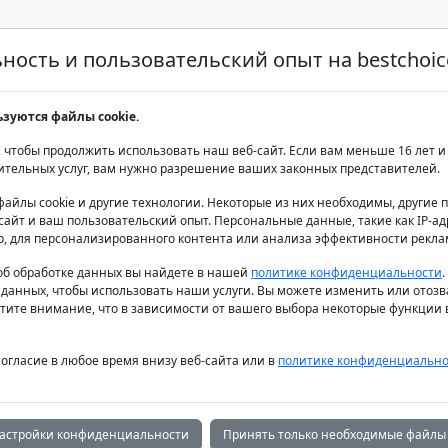
ость и пользовательский опыт на bestchoice
Аренда яхт класса люкс
Аренда яхт
Продаж
ьзуются файлы cookie.
с 6 кают 12 чел
 чтобы продолжить использовать наш веб-сайт. Если вам меньше 16 лет и 
ительных услуг, вам нужно разрешение ваших законных представителей.
файлы cookie и другие технологии. Некоторые из них необходимы, другие
айт и ваш пользовательский опыт. Персональные данные, такие как IP-адр
р, для персонализированного контента или анализа эффективности рекла
б обработке данных вы найдете в нашей
политике конфиденциальности
 данных, чтобы использовать наши услуги. Вы можете изменить или отозв
тите внимание, что в зависимости от вашего выбора некоторые функции в
согласие в любое время внизу веб-сайта или в
политике конфиденциально
астройки конфиденциальности
Принять только необходимые файлы 