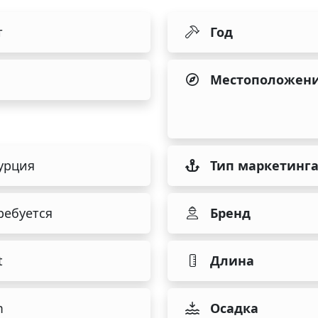
т
Год
Местоположен
урция
Тип маркетинг
ребуется
Бренд
t
Длина
m
Осадка