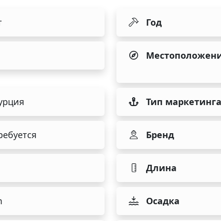
т
Год
Местоположен
урция
Тип маркетинг
ребуется
Бренд
Длина
m
Осадка