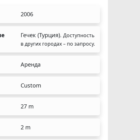
2006
ие
Гечек (Турция).
Доступность
в других городах – по запросу.
а
Аренда
Custom
27 m
2 m