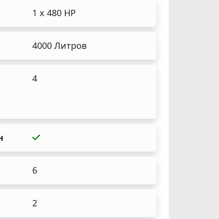
1 x 480 HP
4000 Литров
4
н
6
2