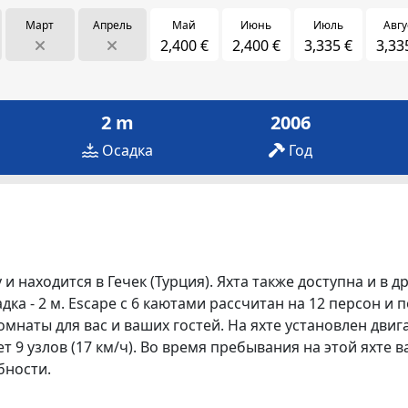
Март
Апрель
Май
Июнь
Июль
Авгу
2,400 €
2,400 €
3,335 €
3,33
2 m
2006
Осадка
Год
и находится в Гечек (Турция). Яхта также доступна и в 
садка - 2 м. Escape с 6 каютами рассчитан на 12 персон 
мнаты для вас и ваших гостей. На яхте установлен двига
т 9 узлов (17 км/ч). Во время пребывания на этой яхте 
бности.