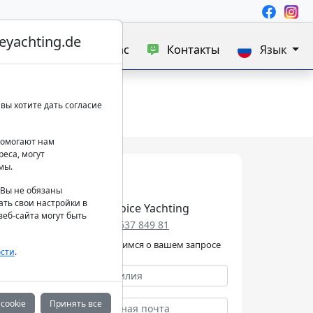
yachting.de
а яхт
Блог
О нас
Контакты
Язык
вы хотите дать согласие
 помогают нам
еса, могут
мы.
. Вы не обязаны
ать свои настройки в
Best Choice Yachting
еб-сайта могут быть
+49 152 537 849 81
Мы позаботимся о вашем запросе
сти
.
cookie
Принять все