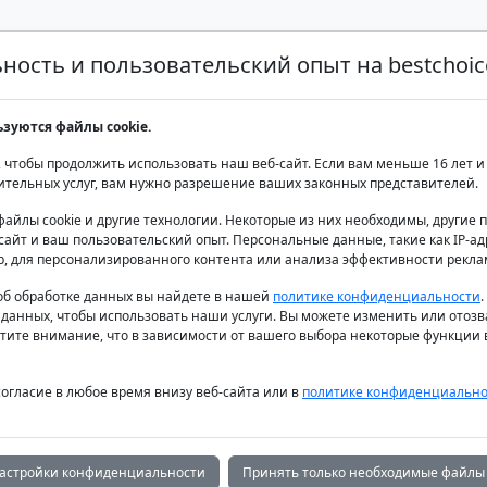
ость и пользовательский опыт на bestchoice
Аренда яхт класса люкс
Аренда яхт
Продаж
ьзуются файлы cookie.
 чтобы продолжить использовать наш веб-сайт. Если вам меньше 16 лет и 
ительных услуг, вам нужно разрешение ваших законных представителей.
файлы cookie и другие технологии. Некоторые из них необходимы, другие
айт и ваш пользовательский опыт. Персональные данные, такие как IP-адр
р, для персонализированного контента или анализа эффективности рекла
б обработке данных вы найдете в нашей
политике конфиденциальности
 данных, чтобы использовать наши услуги. Вы можете изменить или отозв
тите внимание, что в зависимости от вашего выбора некоторые функции в
согласие в любое время внизу веб-сайта или в
политике конфиденциально
астройки конфиденциальности
Принять только необходимые файлы 