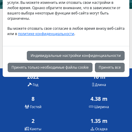
услуги. Вы можете изменить или отозвать свои настройки в
любое время. Однако обратите внимание, что в зависимости от
вашего выбора некоторые функции веб-сайта могут быть
Наличие и актуальные цены по договоренности
ограничены.
Вы можете отозвать свое согласие в любое время внизу веб-сайта
Май
Июнь
Июль
или в
политике конфиденциальности
.
7,800 €
7,800 €
7,800 €
Август
Сентябрь
Октябрь
7,800 €
7,800 €
7,800 €
Индивидуальные настройки конфиденциальности
Принять только необходимые файлы cookie
Принять все
2022
16 m
Год
Длина
8
4.38 m
Гостей
Ширина
2
1.35 m
Каюты
Осадка